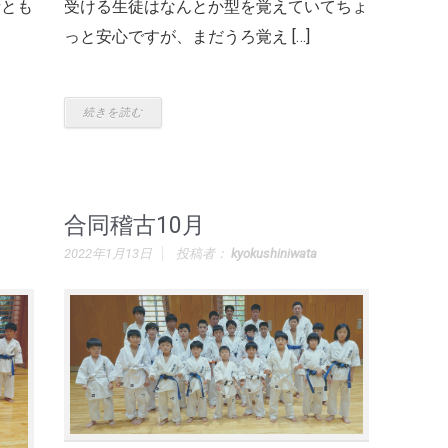
者とも
受ける生徒はなんとか型を覚えていてちょ
っと安心ですが、まだうろ覚え […]
続きを読む
合同稽古10月
2022年1月13日
投稿者：
kyokushiniwata