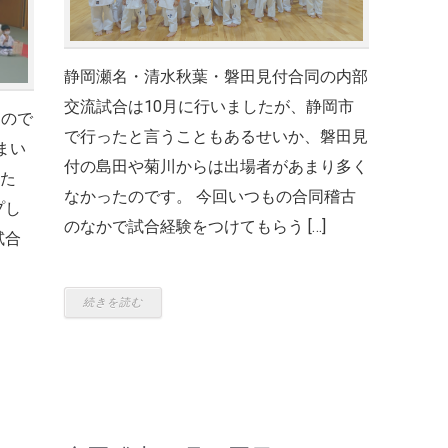
静岡瀬名・清水秋葉・磐田見付合同の内部
交流試合は10月に行いましたが、静岡市
たので
で行ったと言うこともあるせいか、磐田見
まい
付の島田や菊川からは出場者があまり多く
った
なかったのです。 今回いつもの合同稽古
プし
のなかで試合経験をつけてもらう […]
試合
続きを読む