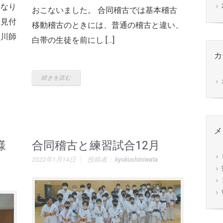
となり
おこないました。 合同稽古では基本稽古
田見付
移動稽古のときには、普通の稽古と違い、
初川師
白帯の生徒を前にし […]
カ
続きを読む
メ
様
合同稽古と練習試合12月
2022年1月14日
投稿者：
kyokushiniwata