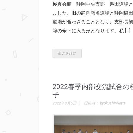
極真会館 静岡中央支部 磐田道場
ました。旧の静岡瀬名道場と静岡磐
道場が合わさることとなり、支部長
範の傘下に入る形となります。私 […]
続きを読む
2022春季内部交流試合の
子
2022年3月5日
投稿者：
kyokushiniwata