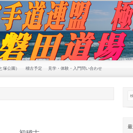
空手 しつけに いじめに
と塚公園）
稽古予定
見学・体験・入門問い合わせ
最