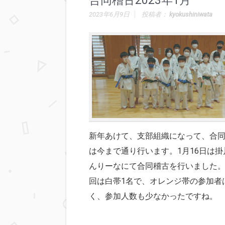
合同稽古2023年1月
2023年6月9日
投稿者：
kyokushiniwata
新年あけて、支部組織になって、合
は今まで通り行います。1月16日は掛
んりーなにて合同稽古を行いました。
回は白帯1名で、オレンジ帯の参加者
く、参加人数も少なかったですね。