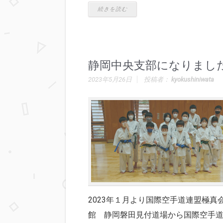
続きを読む
静岡中央支部になりまし
2023年5月26日
投稿者：
kyokushiniwata
2023年１月より国際空手道連盟極真
館 静岡磐田見付道場から国際空手