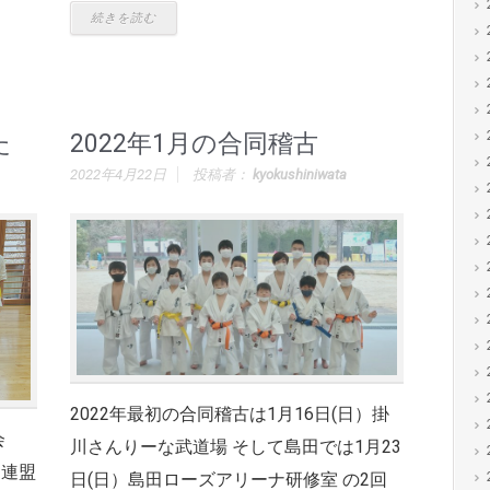
続きを読む
た
2022年1月の合同稽古
2022年4月22日
投稿者：
kyokushiniwata
2022年最初の合同稽古は1月16日(日）掛
会
川さんりーな武道場 そして島田では1月23
道連盟
日(日）島田ローズアリーナ研修室 の2回