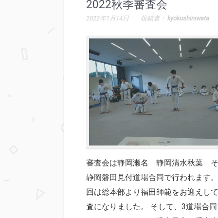
2022秋季審査会
2022年1月14日
投稿者：
kyokushiniwata
審査会は静岡瀬名 静岡清水秋葉 
静岡磐田見付道場合同で行われます。
回は総本部より福田師範をお迎えし
査になりました。 そして、3道場合同