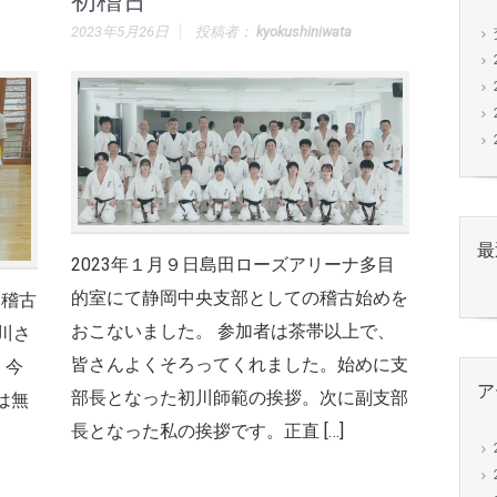
初稽古
2023年5月26日
投稿者：
kyokushiniwata
最
2023年１月９日島田ローズアリーナ多目
的室にて静岡中央支部としての稽古始めを
同稽古
おこないました。 参加者は茶帯以上で、
川さ
皆さんよくそろってくれました。始めに支
 今
ア
部長となった初川師範の挨拶。次に副支部
は無
長となった私の挨拶です。正直 […]