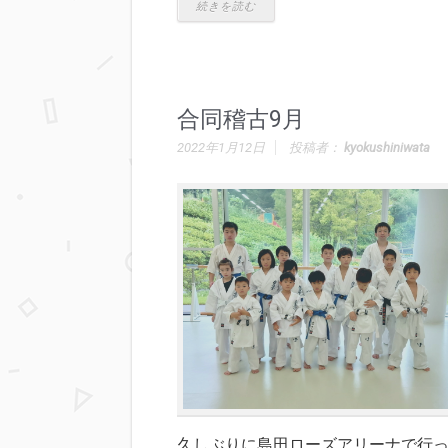
続きを読む
合同稽古9月
2022年1月12日
投稿者：
kyokushiniwata
久しぶりに島田ローズアリーナで行