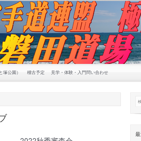
空手 しつけに いじめに
と塚公園）
稽古予定
見学・体験・入門問い合わせ
ブ
最