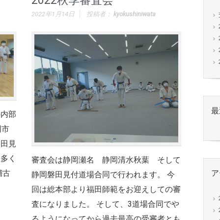
2022秋季審査会
2022年1月14日
投稿者：
kyokushiniwata
最
の内部
岡市
磐田見
り多く
審査会は静岡瀬名 静岡清水秋葉 そして
稽古
ア
静岡磐田見付道場合同で行われます。 今
回は総本部より福田師範をお迎えしての審
査になりました。 そして、3道場合同でや
るようになってから過去最高の受審者とも