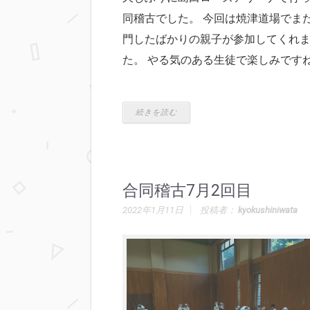
同稽古でした。 今回は焼津道場でま
門したばかりの親子が参加してくれ
た。 やる気のある生徒で楽しみです
続きを読む
合同稽古7月2回目
2022年1月11日
投稿者：
kyokushiniwata