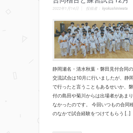
合同稽古と練習試合12月
2022年1月14日
投稿者：
kyokushiniwata
静岡瀬名・清水秋葉・磐田見付合同
交流試合は10月に行いましたが、静
で行ったと言うこともあるせいか、
付の島田や菊川からは出場者があま
なかったのです。 今回いつもの合同
のなかで試合経験をつけてもらう […]