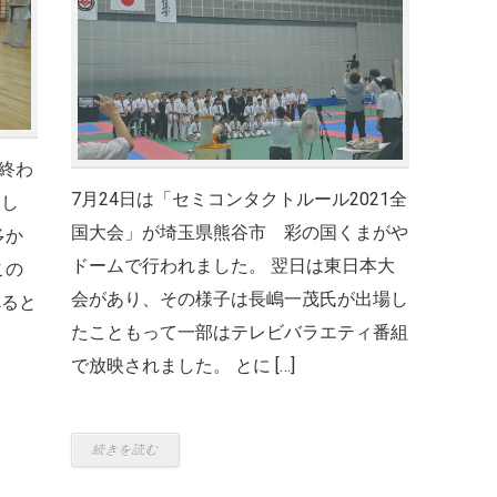
終わ
7月24日は「セミコンタクトルール2021全
まし
国大会」が埼玉県熊谷市 彩の国くまがや
多か
ドームで行われました。 翌日は東日本大
この
会があり、その様子は長嶋一茂氏が出場し
べると
たこともって一部はテレビバラエティ番組
で放映されました。 とに […]
続きを読む