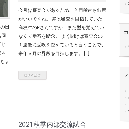
今月は審査会があるため、合同稽古も出席
がいいですね。 昇段審査を目指していた
謝の日
高校生のRさんですが、まだ型を覚えてい
カ
合同
なくて受審を断念。 よく聞けば審査会の
同じ
１週後に受験を控えていると言うことで、
査を
来年３月の昇段を目指します。 […]
てちょ
メ
続きを読む
2021秋季内部交流試合