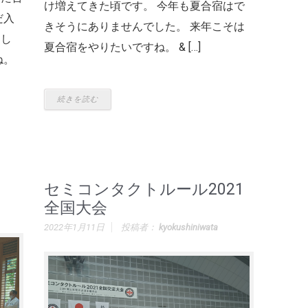
け増えてきた頃です。 今年も夏合宿はで
だ入
きそうにありませんでした。 来年こそは
まし
夏合宿をやりたいですね。 & […]
ね。
続きを読む
セミコンタクトルール2021
全国大会
2022年1月11日
投稿者：
kyokushiniwata