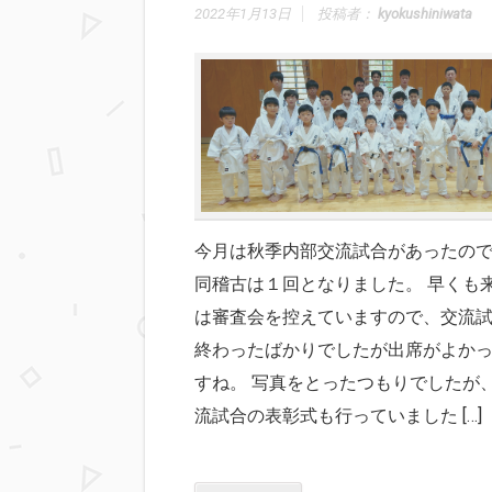
2022年1月13日
投稿者：
kyokushiniwata
今月は秋季内部交流試合があったの
同稽古は１回となりました。 早くも
は審査会を控えていますので、交流
終わったばかりでしたが出席がよか
すね。 写真をとったつもりでしたが
流試合の表彰式も行っていました […]