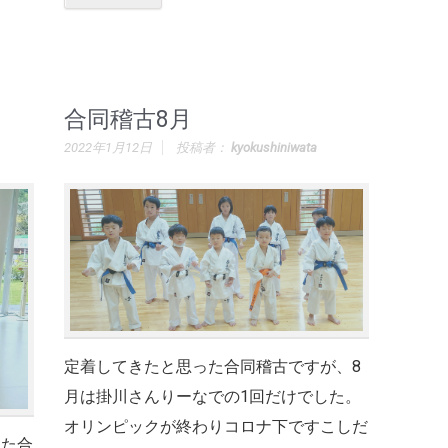
合同稽古8月
2022年1月12日
投稿者：
kyokushiniwata
定着してきたと思った合同稽古ですが、8
月は掛川さんりーなでの1回だけでした。
オリンピックが終わりコロナ下ですこしだ
った合