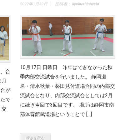
2022年1月12日
投稿者：
kyokushiniwata
10月17日 日曜日 昨年はできなかった秋
で、合
季内部交流試合を行いました。 静岡瀬
来月
名・清水秋葉・磐田見付道場合同の内部交
試合が
流試合となり、内部交流試合としては2月
ったで
に続き今回で3回目です。 場所は静岡市南
、交
部体育館武道場ということで […]
続きを読む