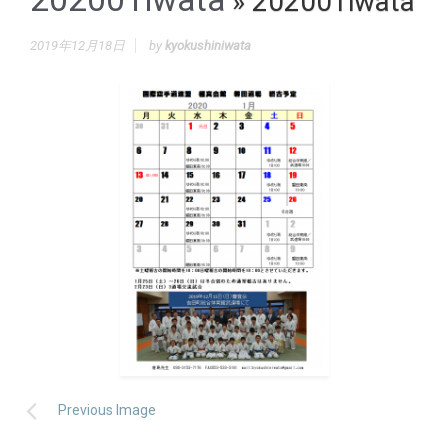
» 202001iwata
2019年12月18日
by
kyokushiniwata
Previous Image