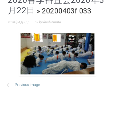
月22日
» 20200403f 033
2020年4月3日
by
kyokushiniwata
Previous Image