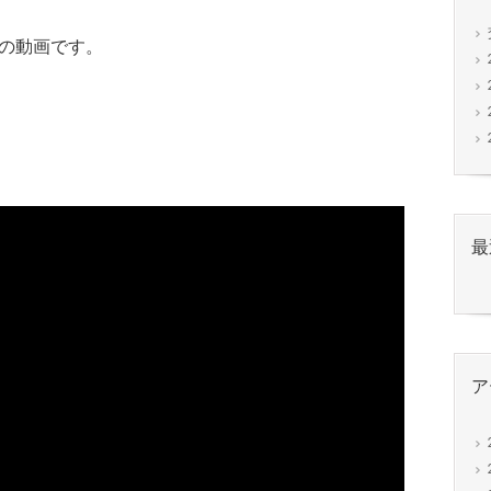
1の動画です。
。
。
最
ア