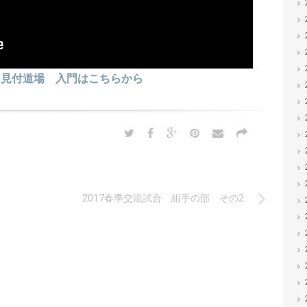
田見付道場 入門はこちらから
2017春季交流試合 組手の部 その2