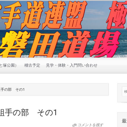
空手 しつけに いじめに
と塚公園）
稽古予定
見学・体験・入門問い合わせ
組手の部 その1
 組手の部 その1
最
コメントを残す