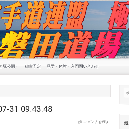
空手 しつけに いじめに
と塚公園）
稽古予定
見学・体験・入門問い合わせ
07-31 09.43.48
コメントを残す
最