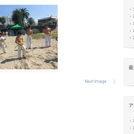
最
Next Image
ア