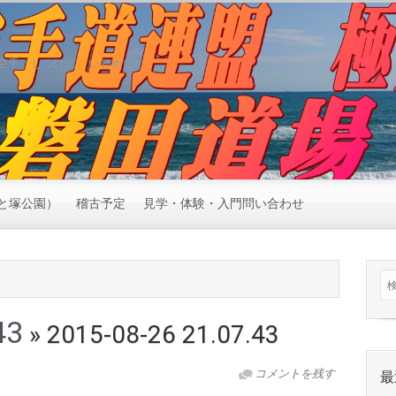
空手 しつけに いじめに
と塚公園）
稽古予定
見学・体験・入門問い合わせ
43
» 2015-08-26 21.07.43
コメントを残す
最