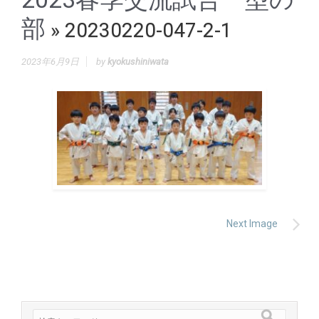
部
» 20230220-047-2-1
2023年6月9日
by
kyokushiniwata
Next Image