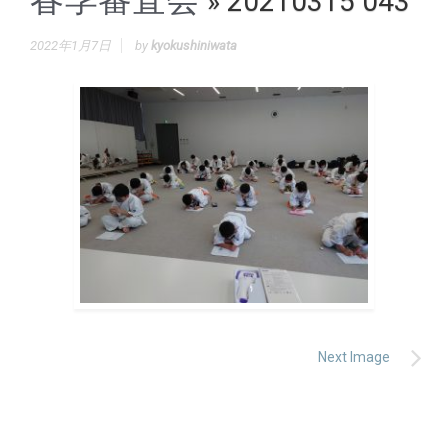
» 20210315 043
2022年1月7日
by
kyokushiniwata
Next Image