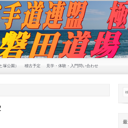
空手 しつけに いじめに
と塚公園）
稽古予定
見学・体験・入門問い合わせ
2
最