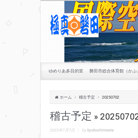
世界に広がる極真
ゆめりあ多目的室
磐田市総合体育館（かぶ
ホーム
稽古予定
20250702
稽古予定
» 2025070
2025年7月7日
by
kyokushiniwata