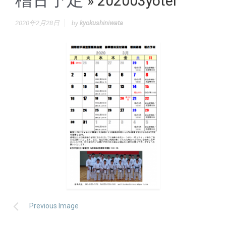
» 202003yotei
2020年2月28日
by
kyokushiniwata
Previous Image