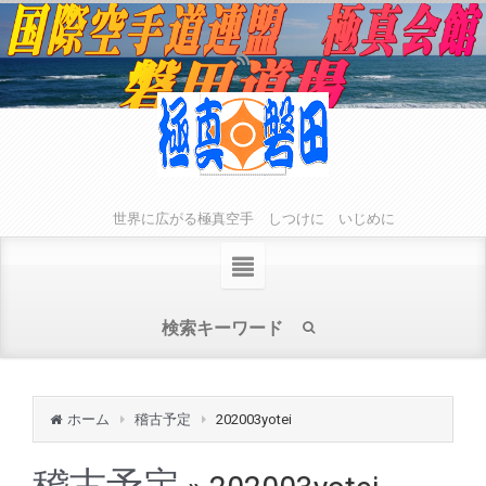
世界に広がる極真空手 しつけに いじめに
ホーム
稽古予定
202003yotei
稽古予定